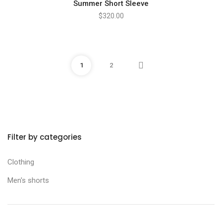
Summer Short Sleeve
$
320.00
1
2
Precio mínimo
Precio máximo
Filter by categories
Clothing
Men's shorts