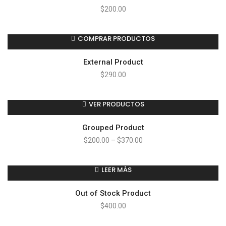
$
200.00
COMPRAR PRODUCTOS
External Product
$
290.00
VER PRODUCTOS
Grouped Product
$
200.00
–
$
370.00
LEER MÁS
Out of Stock Product
$
400.00