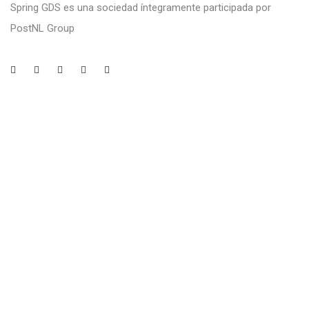
Spring GDS es una sociedad íntegramente participada por
PostNL Group
Legal
Aviso legal
Política de Privacidad
Política de Cookies
Canal Ético
Contacto
Avenida Fuentemar, 21 - 28823 Coslada, Madrid