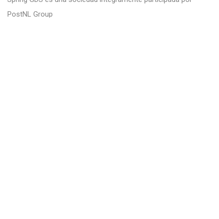
PostNL Group
Legal
Aviso legal
Política de Privacidad
Política de Cookies
Canal Ético
Contacto
Avenida Fuentemar, 21 - 28823 Coslada, Madrid