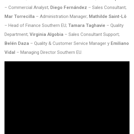
– Commercial Analyst;
Diego Fernández
– Sales Consultant;
Mar Torrecilla
– Administration Manager;
Mathilde Saint-Lô
– Head of Finance Southern EU;
Tamara Taghavie
– Quality
Department;
Virginia Algobia
– Sales Consultant Support;
Belén Daza
– Quality & Customer Service Manager y
Emiliano
Vidal
– Managing Director Southern EU.