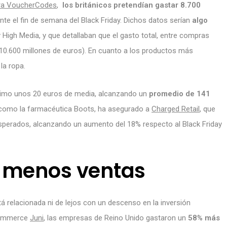
ara VoucherCodes
,
los británicos pretendían gastar 8.700
nte el fin de semana del Black Friday. Dichos datos serían
algo
y High Media, y que detallaban que el gasto total, entre compras
s (10.600 millones de euros). En cuanto a los productos más
la ropa.
ltimo unos 20 euros de media, alcanzando un
promedio de 141
como la farmacéutica Boots, ha asegurado a
Charged Retail
, que
sperados, alcanzando un aumento del 18% respecto al Black Friday
y menos ventas
á relacionada ni de lejos con un descenso en la inversión
-commerce
Juni
, las empresas de Reino Unido gastaron un
58% más