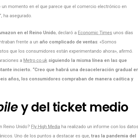
de un momento en el que parece que el comercio electrónico en
”, ha asegurado.
Amazon en el Reino Unido
, declaró a
Economic Times
unos días
ontraban frente a un
año complicado de ventas
: «Somos
stos que los consumidores están experimentando ahora», afirmó.
laraciones a
Metro.co.uk
siguiendo la misma línea en las que
stante incierto. “Creo que habrá una desaceleración gradual e
a seis años, los consumidores compraban de manera caótica y
ile
y del ticket medio
en Reino Unido?
Fly High Media
ha realizado un informe con los dato
nicos. Uno de los puntos a destacar es que,
tras la pandemia del