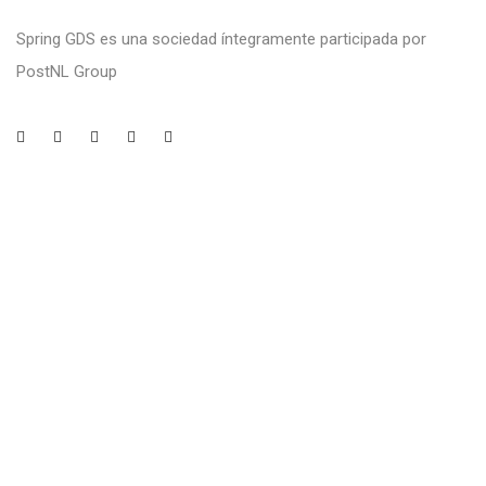
Spring GDS es una sociedad íntegramente participada por
PostNL Group
Legal
Aviso legal
Política de Privacidad
Política de Cookies
Canal Ético
Contacto
Avenida Fuentemar, 21 - 28823 Coslada, Madrid