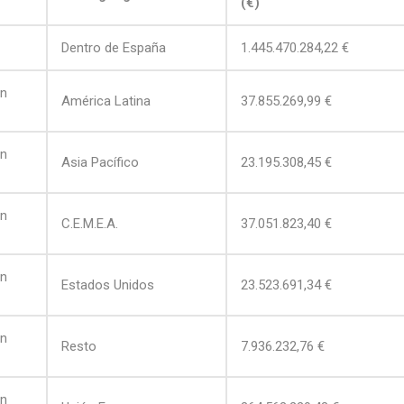
(€)
Dentro de España
1.445.470.284,22 €
on
América Latina
37.855.269,99 €
on
Asia Pacífico
23.195.308,45 €
on
C.E.M.E.A.
37.051.823,40 €
on
Estados Unidos
23.523.691,34 €
on
Resto
7.936.232,76 €
on