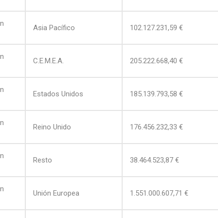
on
Asia Pacífico
102.127.231,59 €
on
C.E.M.E.A.
205.222.668,40 €
on
Estados Unidos
185.139.793,58 €
on
Reino Unido
176.456.232,33 €
on
Resto
38.464.523,87 €
on
Unión Europea
1.551.000.607,71 €