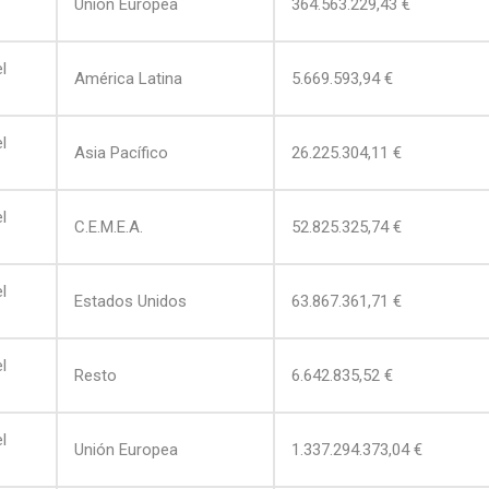
Unión Europea
364.563.229,43 €
l
América Latina
5.669.593,94 €
l
Asia Pacífico
26.225.304,11 €
l
C.E.M.E.A.
52.825.325,74 €
l
Estados Unidos
63.867.361,71 €
l
Resto
6.642.835,52 €
l
Unión Europea
1.337.294.373,04 €