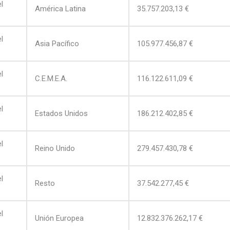
l
América Latina
35.757.203,13 €
l
Asia Pacífico
105.977.456,87 €
l
C.E.M.E.A.
116.122.611,09 €
l
Estados Unidos
186.212.402,85 €
l
Reino Unido
279.457.430,78 €
l
Resto
37.542.277,45 €
l
Unión Europea
12.832.376.262,17 €