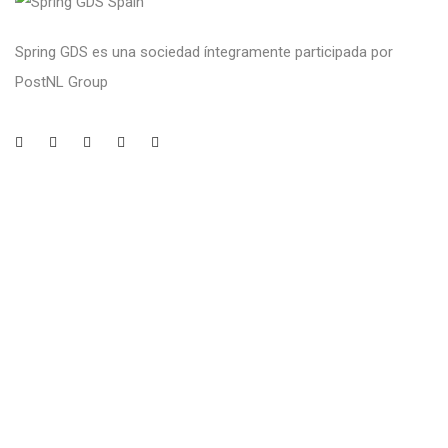
Spring GDS es una sociedad íntegramente participada por
PostNL Group
Legal
Aviso legal
Política de Privacidad
Política de Cookies
Canal Ético
Contacto