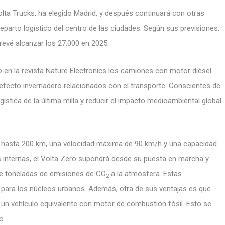
ta Trucks, ha elegido Madrid, y después continuará con otras
eparto logístico del centro de las ciudades. Según sus previsiones,
evé alcanzar los 27.000 en 2025.
o en la revista Nature Electronics
los camiones con motor diésel
efecto invernadero relacionados con el transporte. Conscientes de
ogística de la última milla y reducir el impacto medioambiental global
 hasta 200 km, una velocidad máxima de 90 km/h y una capacidad
s internas, el Volta Zero supondrá desde su puesta en marcha y
 de toneladas de emisiones de CO
a la atmósfera. Estas
2
eo para los núcleos urbanos. Además, otra de sus ventajas es que
n vehículo equivalente con motor de combustión fósil. Esto se
o.