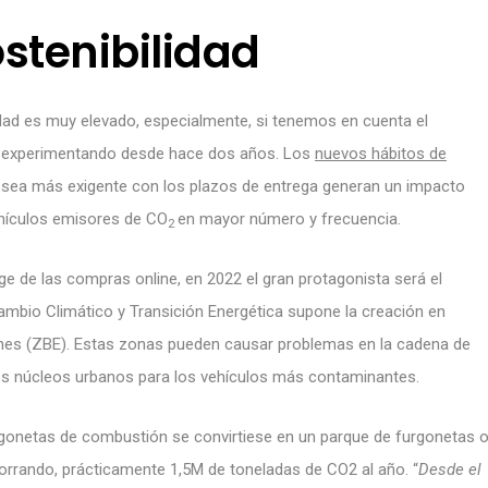
stenibilidad
idad es muy elevado, especialmente, si tenemos en cuenta el
tá experimentando desde hace dos años. Los
nuevos hábitos de
 sea más exigente con los plazos de entrega generan un impacto
ehículos emisores de CO
en mayor número y frecuencia.
2
 de las compras online, en 2022 el gran protagonista será el
Cambio Climático y Transición Energética supone la creación en
nes (ZBE). Estas zonas pueden causar problemas en la cadena de
los núcleos urbanos para los vehículos más contaminantes.
furgonetas de combustión se convirtiese en un parque de furgonetas 
orrando, prácticamente 1,5M de toneladas de CO2 al año. “
Desde el