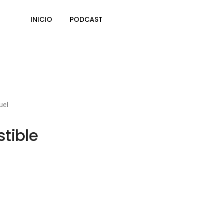
INICIO
PODCAST
uel
tible